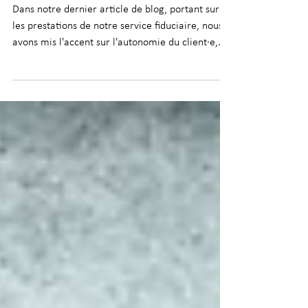
comptable
Dans notre dernier article de blog, portant sur
les prestations de notre service fiduciaire, nous
avons mis l'accent sur l'autonomie du client·e,
qui est pour nous un élément essentiel à une
bonne gestion comptable. Mais comment faire
pour être autonome ? Quels sont les outils qui
permettent aux entreprises de gérer au mieux
les transactions financières de leurs activités ?
Nous vous résumons ici les points clés, à travers
le notion de pré-comptabilité. Qu'est-ce que la
pré-c