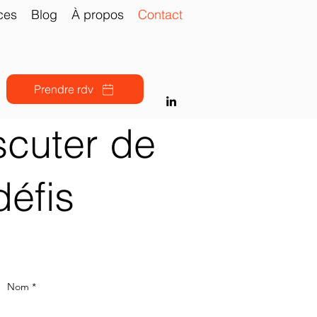
ces
Blog
À propos
Contact
Prendre rdv
scuter de
défis
Nom