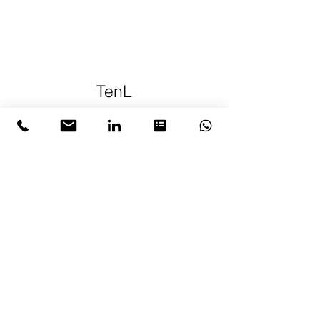
TenL
Identification des enjeux financiers,
environnementaux et sociaux de
l'entreprise
Sélection des indicateurs pertinents
Fixation des objectifs et proposition de
plans d'action
Collecte des données et analyse des
résultats