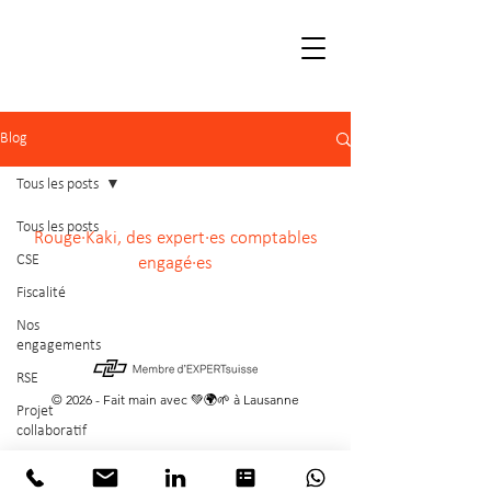
Blog
Tous les posts
Tous les posts
Rouge·Kaki, des expert·es comptables
CSE
engagé·es
Fiscalité
Nos
engagements
RSE
© 2026 - Fait main avec 💚🌍🌱 à Lausanne
Projet
collaboratif
Fiduciaire