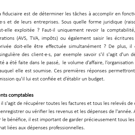
a fiduciaire est de déterminer les tâches à accomplir en foncti
e·s et de leurs entreprises. Sous quelle forme juridique (raiso
st-elle exploitée ? Faut-il uniquement revoir la comptabilité, 
arations (AVS, TVA, impôts) ou également saisir les écriture
privée doit-elle être effectuée simultanément ? De plus, il 
singulière des client·e·s, par exemple savoir s'il s'agit d'un d
a été faite dans le passé,  le volume d’affaire, l’organisation 
uquel elle est soumise. Ces premières réponses permettront à
ission qu'il lui est confiée et d’établir un budget. 
ents comptables 
l s'agit de récupérer toutes les factures et tous les relevés d
 enregistrer ou vérifier les revenus et les dépenses de l'année. A
e bénéfice, il est important de garder précieusement tous les 
hat liées aux dépenses professionnelles. 