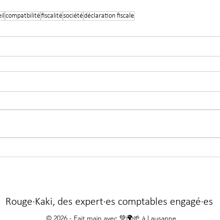
il
compatbilité
fiscalité
société
déclaration fiscale
Rouge·Kaki, des expert·es comptables engagé·es
© 2026 - Fait main avec 💚🌍🌱 à Lausanne