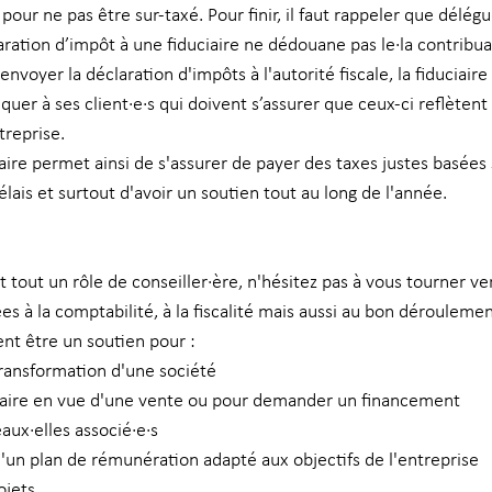
 pour ne pas être sur-taxé. Pour finir, il faut rappeler que délégu
aration d’impôt à une fiduciaire ne dédouane pas le·la contribua
envoyer la déclaration d'impôts à l'autorité fiscale, la fiduciaire
quer à ses client·e·s qui doivent s’assurer que ceux-ci reflètent l
reprise.
iaire permet ainsi de s'assurer de payer des taxes justes basées 
élais et surtout d'avoir un soutien tout au long de l'année.  
t tout un rôle de conseiller·ère, n'hésitez pas à vous tourner ver
es à la comptabilité, à la fiscalité mais aussi au bon déroulemen
nt être un soutien pour : 
transformation d'une société
iaire en vue d'une vente ou pour demander un financement
aux·elles associé·e·s
'un plan de rémunération adapté aux objectifs de l'entreprise
ojets