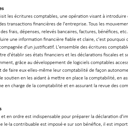
es
aisit les écritures comptables, une opération visant à introduire 
es transactions financières de l'entreprise. Tous les mouvemen
des frais, dépenses, relevés bancaires, factures, bénéfices, etc. 
uire une information financière fiable et claire, c'est pourquoi 
compagnée d'un justificatif. L'ensemble des écritures comptabl
e d'établir ses états financiers et les déclarations fiscales et s
mment, grâce au développement de logiciels comptables accessi
ent de faire eux·elles-même leur comptabilité de façon autonome.
de soutien en les aidant à mettre en place la comptabilité, en as
e en charge de la comptabilité et en assurant la revue des com
s 
 et en ordre est indispensable pour préparer la déclaration d'im
le·la contribuable est imposé·e sur son bénéfice, il est import