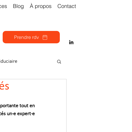
ces
Blog
À propos
Contact
Prendre rdv
iduciaire
lés
mportante tout en 
ôtés un·e expert·e 