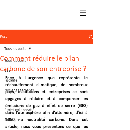
Post
Tous les posts
Comment réduire le bilan
Tous les posts
carbone de son entreprise ?
CSE
Face à l’urgence que représente le 
Fiscalité
réchauffement climatique, de nombreux 
Nos engagements
pays, institutions et entreprises se sont 
engagés à réduire et à compenser les 
RSE
émissions de gaz à effet de serre (GES) 
Projet collaboratif
dans l’atmosphère afin d’atteindre, d’ici à 
2050, la neutralité carbone. Dans cet 
Fiduciaire
article, nous vous présentons ce que les 